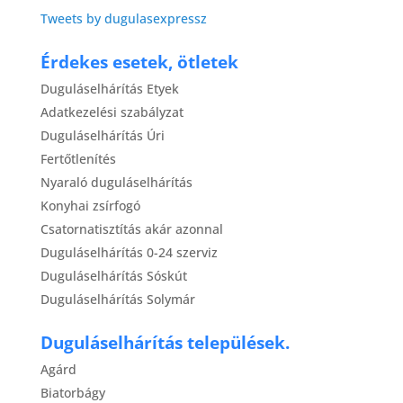
Tweets by dugulasexpressz
Érdekes esetek, ötletek
Duguláselhárítás Etyek
Adatkezelési szabályzat
Duguláselhárítás Úri
Fertőtlenítés
Nyaraló duguláselhárítás
Konyhai zsírfogó
Csatornatisztítás akár azonnal
Duguláselhárítás 0-24 szerviz
Duguláselhárítás Sóskút
Duguláselhárítás Solymár
Duguláselhárítás települések.
Agárd
Biatorbágy