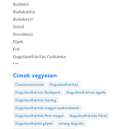
Budaörs
Budakalász
Budakeszi
Diósd
Dunakeszi
Etyek
Érd
Duguláselhárítás Csobánka
Fót
Gödöllő
Címek vegyesen
Gyál
Csatornatisztítás
Duguláselhárítás
Gyömrő
Duguláselhárítás Budapest
Duguláselhárítás egyéb
Halásztelek
Duguláselhárítás házilag
Isaszeg
Duguláselhárítás megyei szakemberek
Kerepestarcsa
Duguláselhárítás Pest megye
duguláselhárítás Pécel
Maglód
Duguláselhárító gépek
strang dugulás
Martonvásár