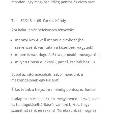
mondani egy megközelítőleg pontos és olcsó árat.
Tel.: 30/213-1105 Farkas Károly
Ára kalkulációt befolyásoló tényezők:
mennyi km.-t kell menni a címhez? (ha
szerencsénk van talán a közelben vagyunk)
miben is van dugulás? ( wc, mosdó, mosogató…)
milyen típusú a lakás? ( panel, családi ház… )
Ebből az információhalmazból mondunk a
megrendelőnek egy FIX árat.
Érkezésünk a helyszínre mindig pontos, ez fontos!
Budapesten és egész Pest megyében de országosan
is, ha duguláselhárításról van szó biztos, hogy
számíthat ránk éjszaka is! Törekszünk rá, hogy az