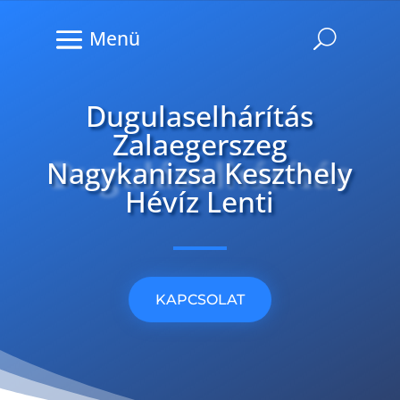
Menü
Dugulaselhárítás
Zalaegerszeg
Dugulás
elhárítás
Nagykanizsa Keszthely
Hévíz Lenti
KAPCSOLAT