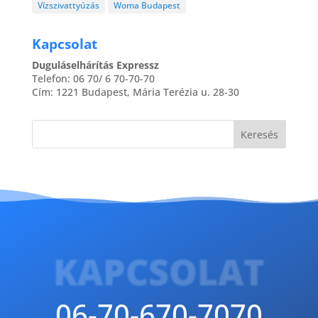
Mogyoród
Vízszivattyúzás
Woma Budapest
Nagykovácsi
Kapcsolat
Ócsa
Páty
Duguláselhárítás Expressz
Telefon:
06 70/ 6 70-70-70
Duguláselhárítás Pomáz
Cím:
1221
Budapest
,
Mária Terézia u. 28-30
Százhalombatta
Szentendre
Szigetszentmiklós
Tárnok
Telki
Tököl
Tordas
Törökbálint
Velence
KAPCSOLAT
Sukoró
Szigethalom
06-70-670-7070
Úri