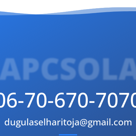
APCSOL
06-70-670-707
dugulaselharitoja@gmail.com