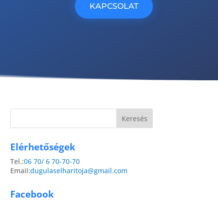
KAPCSOLAT
Elérhetőségek
Tel.:
06 70/ 6 70-70-70
Email:
dugulaselharitoja@gmail.com
Facebook