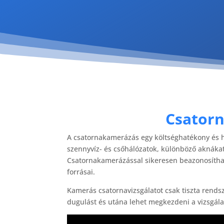
Csator
A csatornakamerázás egy költséghatékony és h
szennyvíz- és csőhálózatok, különböző aknáka
Csatornakamerázással sikeresen beazonosítható
forrásai.
Kamerás csatornavizsgálatot csak tiszta rendsz
dugulást és utána lehet megkezdeni a vizsgála