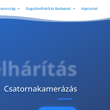
yarország
Duguláselhárítás Budapest
Kapcsolat
lhárítás
Csatornakamerázás