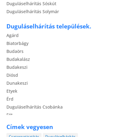
Duguláselhárítás Sóskút
Duguláselhárítás Solymár
Duguláselhárítás települések.
Agárd
Biatorbágy
Budaörs
Budakalász
Budakeszi
Diósd
Dunakeszi
Etyek
Érd
Duguláselhárítás Csobánka
Fót
Gödöllő
Címek vegyesen
Gyál
Csatornatisztítás
Duguláselhárítás