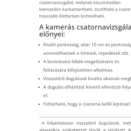
csatornavizsgálat, melynek köszönhetően
könnyedén karbantartható, tisztítható a csato
hosszabb élettartam biztosítható.
A kamerás csatornavizsgál
előnyei:
Kiváló pontosság, akár 10 cm-es pontossá
azonosíthatóak a törések, repedések stb.
A kivitelezési hibák megelőzésére és
feltárására kifejezetten alkalmas.
Visszatérő dugulások kiváltó okainak meg
A dugulás elhárítást követő ellenőrző f
el.
Feltárható, hogy a csatorna kellő lejtéssel
A folyamatosan visszatérő dugulások, me
anyagokra szükségessé teszik a rendszer á