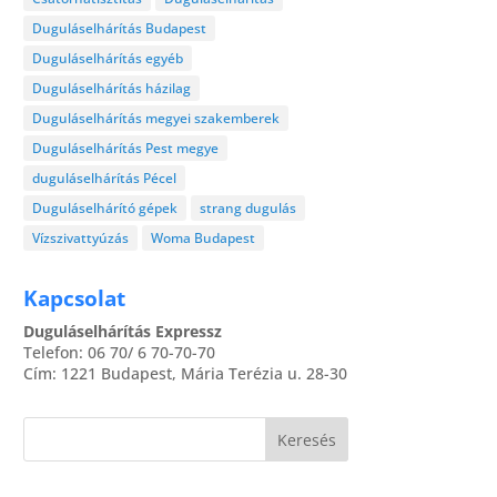
Gyömrő
Duguláselhárítás Budapest
Halásztelek
Duguláselhárítás egyéb
Isaszeg
Duguláselhárítás házilag
Kerepestarcsa
Duguláselhárítás megyei szakemberek
Maglód
Duguláselhárítás Pest megye
Martonvásár
Mogyoród
duguláselhárítás Pécel
Nagykovácsi
Duguláselhárító gépek
strang dugulás
Ócsa
Vízszivattyúzás
Woma Budapest
Páty
Duguláselhárítás Pomáz
Kapcsolat
Százhalombatta
Duguláselhárítás Expressz
Szentendre
Telefon:
06 70/ 6 70-70-70
Cím:
1221
Budapest
,
Mária Terézia u. 28-30
Szigetszentmiklós
Tárnok
Telki
Tököl
Tordas