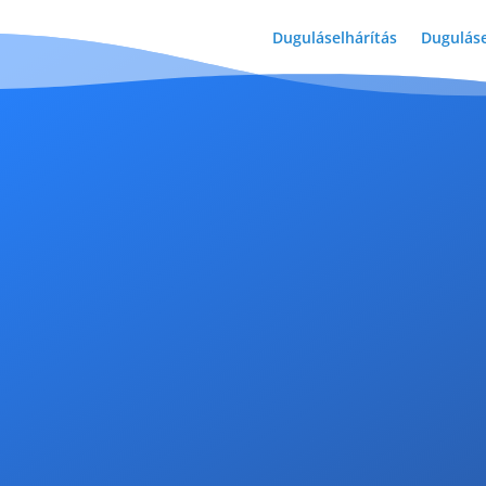
Duguláselhárítás
Duguláse