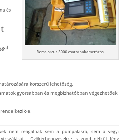
rna és
at
ggal
Rems orcus 3000 csatornakamerázás
határozására korszerű lehetőség.
olyamatok gyorsabban és megbízhatóbban végezhetőek
 rendelkezik-e.
lyek nem reagálnak sem a pumpálásra, sem a vegyi
tvizsgálását. Gyökérbenövésekre is gond nélkül fény