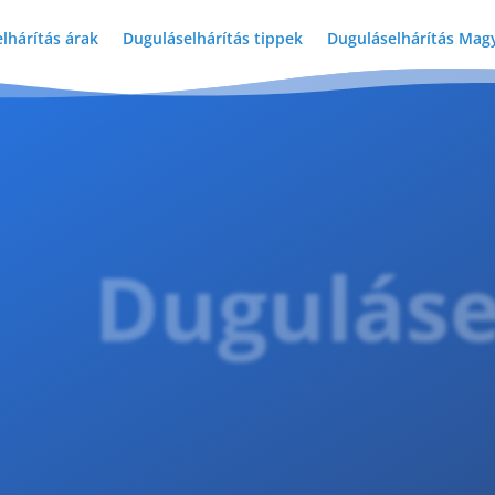
lhárítás árak
Duguláselhárítás tippek
Duguláselhárítás Mag
Dugulás
e