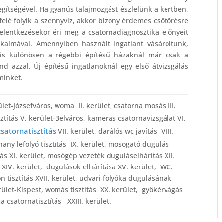
egítségével. Ha gyanús talajmozgást észlelünk a kertben,
felé folyik a szennyvíz, akkor bizony érdemes csőtörésre
lentkezésekor éri meg a csatornadiagnosztika előnyeit
alkalmával. Amennyiben használt ingatlant vásároltunk,
nis különösen a régebbi építésű házaknál már csak a
d azzal. Új építésű ingatlanoknál egy első átvizsgálás
minket.
let-Józsefváros, woma II. kerület, csatorna mosás III.
isztítás V. kerület-Belváros, kamerás csatornavizsgálat VI.
csatornatisztítás
VII. kerület, darálós wc javítás VIII.
uhany lefolyó tisztítás IX. kerület, mosogató dugulás
s XI. kerület, mosógép vezeték duguláselhárítás XII.
ás XIV. kerület, dugulások elhárítása XV. kerület, WC.
 tisztítás XVII. kerület, udvari folyóka dugulásának
ület-Kispest, womás tisztítás XX. kerület, gyökérvágás
 csatornatisztítás XXIII. kerület.