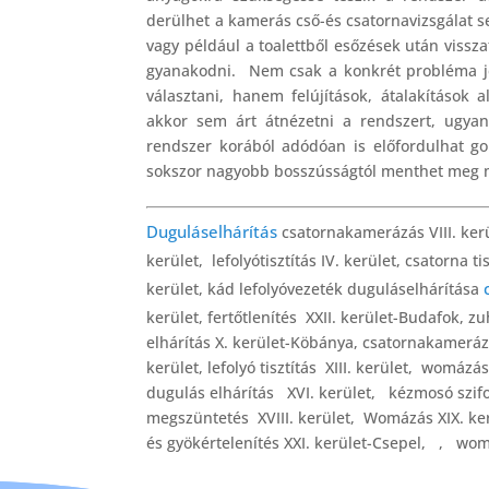
derülhet a kamerás cső-és csatornavizsgálat s
vagy például a toalettből esőzések után vissza
gyanakodni. Nem csak a konkrét probléma je
választani, hanem felújítások, átalakítások 
akkor sem árt átnézetni a rendszert, ugya
rendszer korából adódóan is előfordulhat gon
sokszor nagyobb bosszússágtól menthet meg 
Duguláselhárítás
csatornakamerázás VIII. kerü
kerület, lefolyótisztítás IV. kerület, csatorna t
kerület, kád lefolyóvezeték duguláselhárítása
kerület, fertőtlenítés XXII. kerület-Budafok, z
elhárítás X. kerület-Köbánya, csatornakamerázá
kerület, lefolyó tisztítás XIII. kerület, womáz
dugulás elhárítás XVI. kerület, kézmosó szifon
megszüntetés XVIII. kerület, Womázás XIX. ker
és gyökértelenítés XXI. kerület-Csepel, , woma