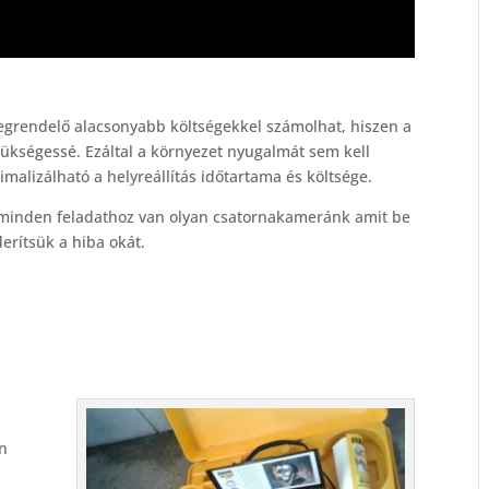
egrendelő alacsonyabb költségekkel számolhat, hiszen a
ükségessé. Ezáltal a környezet nyugalmát sem kell
malizálható a helyreállítás időtartama és költsége.
minden feladathoz van olyan csatornakameránk amit be
erítsük a hiba okát.
én