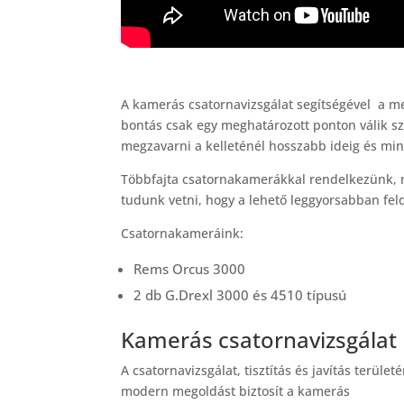
A kamerás csatornavizsgálat segítségével a m
bontás csak egy meghatározott ponton válik sz
megzavarni a kelleténél hosszabb ideig és mini
Többfajta csatornakamerákkal rendelkezünk, 
tudunk vetni, hogy a lehető leggyorsabban feld
Csatornakameráink:
Rems Orcus 3000
2 db G.Drexl 3000 és 4510 típusú
Kamerás csatornavizsgálat
A csatornavizsgálat, tisztítás és javítás terület
modern megoldást biztosít a kamerás